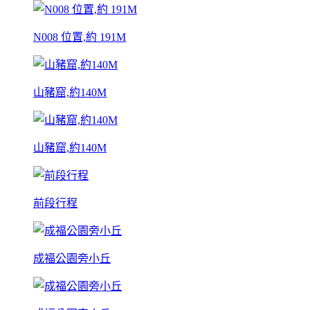
N008 位置,約 191M
山豬窟,約140M
山豬窟,約140M
前段行程
成福公園旁小丘