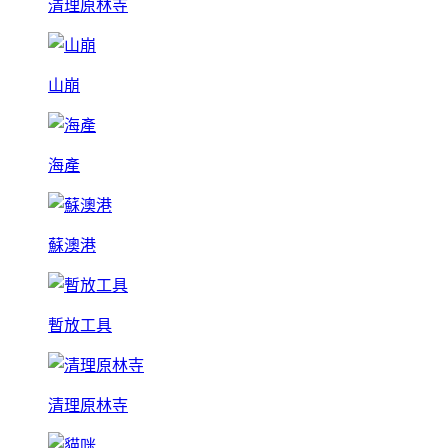
清理原林寺
山崩
海產
蘇澳港
暫放工具
清理原林寺